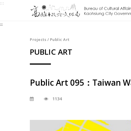
:::
Jump
to
the
:::
content
zone
at
Projects / Public Art
the
PUBLIC ART
center
Public Art 095：Taiwan W
1134